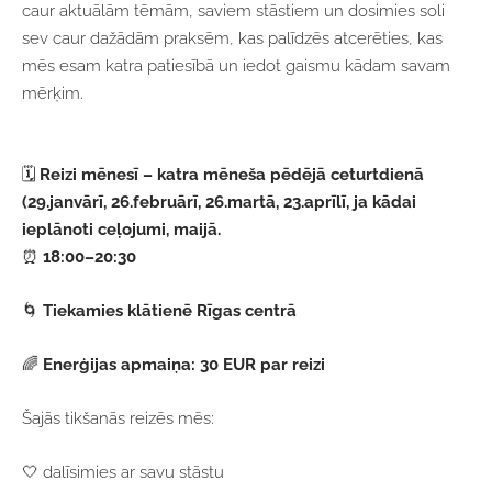
caur aktuālām tēmām, saviem stāstiem un dosimies soli
sev caur dažādām praksēm, kas palīdzēs atcerēties, kas
mēs esam katra patiesībā un iedot gaismu kādam savam
mērķim.
🗓
Reizi mēnesī – katra mēneša pēdējā ceturtdienā
(29.janvārī, 26.februārī, 26.martā, 23.aprīlī, ja kādai
ieplānoti ceļojumi, maijā.
⏰
18:00–20:30
🌀
Tiekamies klātienē Rīgas centrā
🌈
Enerģijas apmaiņa: 30 EUR par reizi
Šajās tikšanās reizēs mēs:
🤍 dalīsimies ar savu stāstu