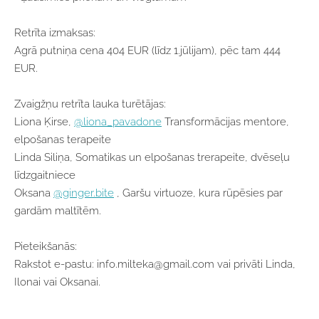
Retrīta izmaksas:
Agrā putniņa cena 404 EUR (līdz 1.jūlijam), pēc tam 444
EUR.
Zvaigžņu retrīta lauka turētājas:
Liona Ķirse,
@liona_pavadone
Transformācijas mentore,
elpošanas terapeite
Linda Siliņa, Somatikas un elpošanas trerapeite, dvēseļu
līdzgaitniece
Oksana
@ginger.bite
, Garšu virtuoze, kura rūpēsies par
gardām maltītēm.
Pieteikšanās:
Rakstot e-pastu:
info.milteka@gmail.com
vai privāti Linda,
Ilonai vai Oksanai.