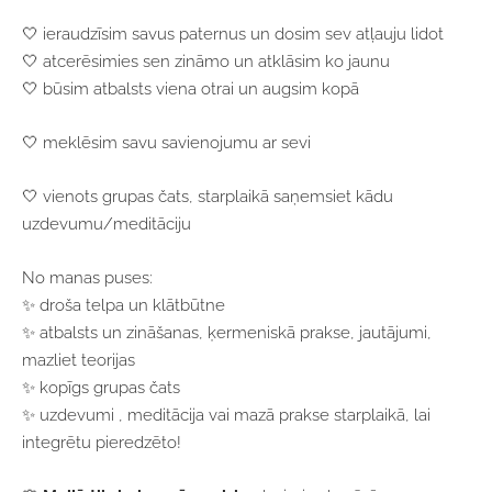
🤍 ieraudzīsim savus paternus un dosim sev atļauju lidot
🤍 atcerēsimies sen zināmo un atklāsim ko jaunu
🤍 būsim atbalsts viena otrai un augsim kopā
🤍 meklēsim savu savienojumu ar sevi
🤍 vienots grupas čats, starplaikā saņemsiet kādu
uzdevumu/meditāciju
No manas puses:
✨ droša telpa un klātbūtne
✨ atbalsts un zināšanas, ķermeniskā prakse, jautājumi,
mazliet teorijas
✨ kopīgs grupas čats
✨ uzdevumi , meditācija vai mazā prakse starplaikā, lai
integrētu pieredzēto!