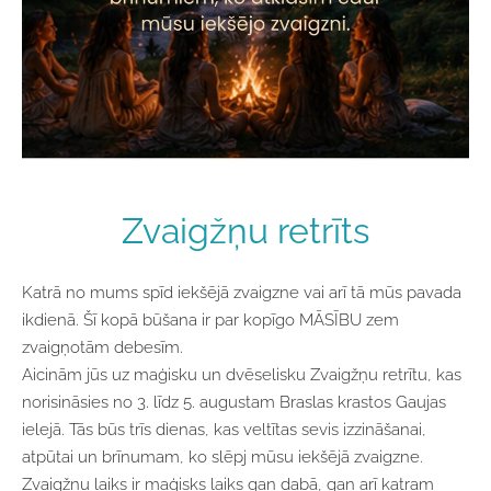
Zvaigžņu retrīts
Katrā no mums spīd iekšējā zvaigzne vai arī tā mūs pavada
ikdienā. Šī kopā būšana ir par kopīgo MĀSĪBU zem
zvaigņotām debesīm.
Aicinām jūs uz maģisku un dvēselisku Zvaigžņu retrītu, kas
norisināsies no 3. līdz 5. augustam Braslas krastos Gaujas
ielejā. Tās būs trīs dienas, kas veltītas sevis izzināšanai,
atpūtai un brīnumam, ko slēpj mūsu iekšējā zvaigzne.
Zvaigžņu laiks ir maģisks laiks gan dabā, gan arī katram