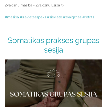
Zvaigžņu māsība - Zvaigžņu Esība ✨
#masiba
#sievietesspēks
#sieviete
#zvaigznes
#retrīts
Somatikas prakses grupas
sesija