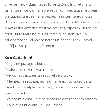
cilvēkam individuāli, tādēļ šo laiku Zvaigžņu lietu laiku
izmantosim ceļojumam pie sevis, kur mēs ļausimies dejai
pie ugunskura liesmām, peldēsimies zem zvaigžņotās
debess un ieklausīsimies savā iekšējā balsī. Mēs meditēsim,
praktizēsim dažādas māsības prakses, elposim un radīsim
telpu, kurā katra no mums varēs būt autentiska un
mijiedarboties, lai paplašinātos un noticētu sev - savai
iekšējai zvaigznei un brīnumam.
Ko mēs darīsim?
* Dejosim pie ugunskura;
* Peldēsimies zem zvaigznēm;
* Vērosim zvaigznes un savu iekšējo lauku;
* Meditēsim sirds paplašinājumā, ieaicinot kakao garu;
* Piedzīvosim elpas ceļojumu, jutīsim un praktizēsim
māsības prakses;
* Veidosim ciešas un atbalstošas saiknes ar citām māsām;
* Ļausimies priekam un vieglumam