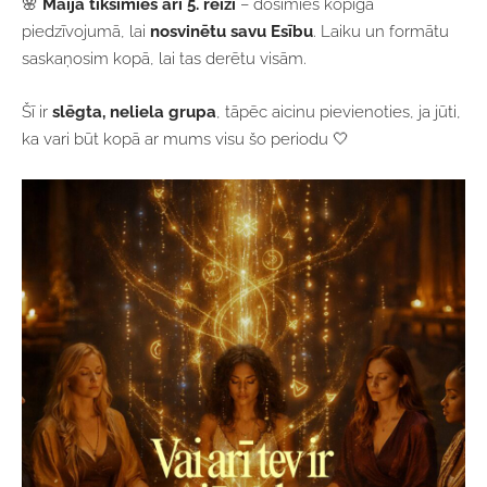
🌸
Maijā tiksimies arī 5. reizi
– dosimies kopīgā
piedzīvojumā, lai
nosvinētu savu Esību
. Laiku un formātu
saskaņosim kopā, lai tas derētu visām.
Šī ir
slēgta, neliela grupa
, tāpēc aicinu pievienoties, ja jūti,
ka vari būt kopā ar mums visu šo periodu
🤍