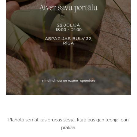
Plānota somatikas grupas sesija, kurā būs gan teorija, gan
prakse.