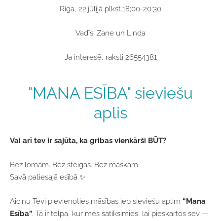
Rīga, 22.jūlijā plkst.18;00-20:30
Vadīs: Zane un Linda
Ja interesē, raksti 26554381
"MANA ESĪBA" sieviešu
aplis
Vai arī tev ir sajūta, ka gribas vienkārši BŪT?
Bez lomām. Bez steigas. Bez maskām.
Savā patiesajā esībā ✨
Aicinu Tevi pievienoties māsības jeb sieviešu aplim
“Mana
Esība”
. Tā ir telpa, kur mēs satiksimies, lai pieskartos sev —